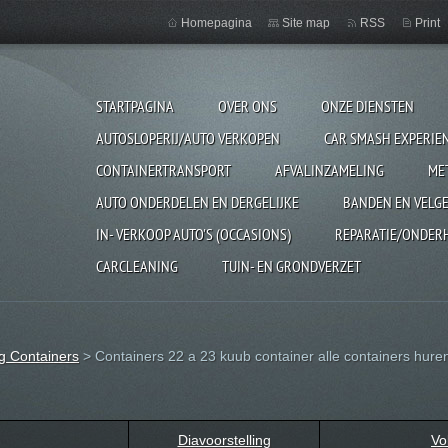
Homepagina
Site map
RSS
Print
STARTPAGINA
OVER ONS
ONZE DIENSTEN
AUTOSLOPERIJ/AUTO VERKOPEN
CAR SMASH EXPERIE
CONTAINERTRANSPORT
AFVALINZAMELING
ME
AUTO ONDERDELEN EN DERGELIJKE
BANDEN EN VELG
IN- VERKOOP AUTO'S (OCCASIONS)
REPARATIE/ONDER
CARCLEANING
TUIN- EN GRONDVERZET
ng Containers
>
Containers 22 a 23 kuub container alle containers hure
Diavoorstelling
Vo