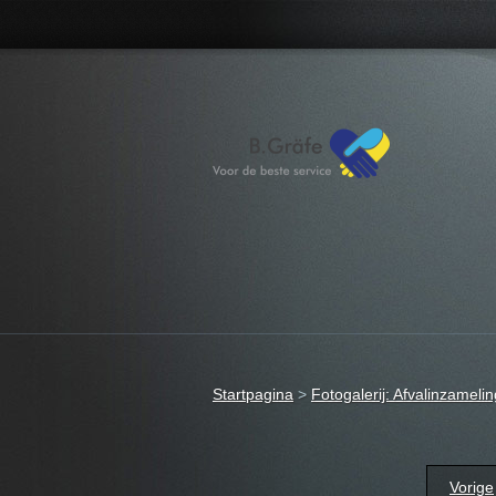
Startpagina
>
Fotogalerij: Afvalinzameli
Vorige