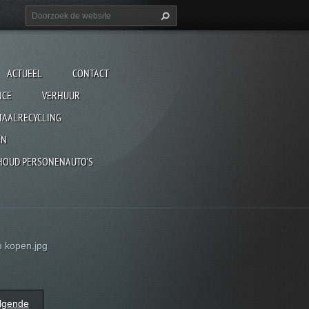
ACTUEEL
CONTACT
NCE
VERHUUR
TAALRECYCLING
EN
HOUD PERSONENAUTO'S
n kopen.jpg
lgende