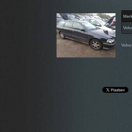
Mer
Volv
Volvo