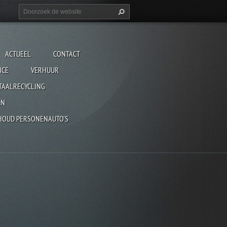
ACTUEEL
CONTACT
NCE
VERHUUR
TAALRECYCLING
EN
HOUD PERSONENAUTO'S