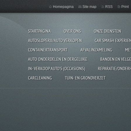
Homepagina
Site map
RSS
Print
STARTPAGINA
OVER ONS
ONZE DIENSTEN
AUTOSLOPERIJ/AUTO VERKOPEN
CAR SMASH EXPERIE
CONTAINERTRANSPORT
AFVALINZAMELING
ME
AUTO ONDERDELEN EN DERGELIJKE
BANDEN EN VELG
IN- VERKOOP AUTO'S (OCCASIONS)
REPARATIE/ONDER
CARCLEANING
TUIN- EN GRONDVERZET