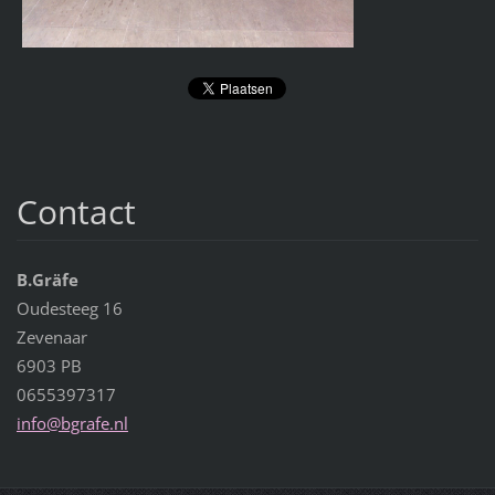
Contact
B.Gräfe
Oudesteeg 16
Zevenaar
6903 PB
0655397317
info@bgr
afe.nl