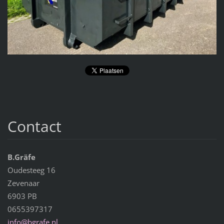
Contact
B.Gräfe
Oudesteeg 16
Zevenaar
6903 PB
0655397317
info@bgr
afe.nl