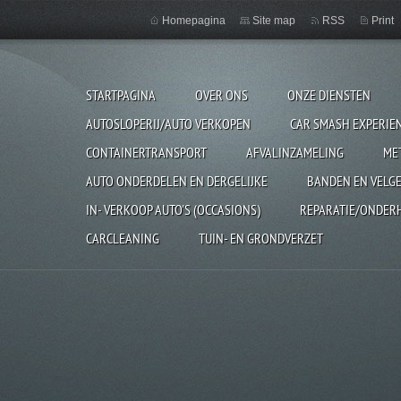
Homepagina
Site map
RSS
Print
STARTPAGINA
OVER ONS
ONZE DIENSTEN
AUTOSLOPERIJ/AUTO VERKOPEN
CAR SMASH EXPERIE
CONTAINERTRANSPORT
AFVALINZAMELING
ME
AUTO ONDERDELEN EN DERGELIJKE
BANDEN EN VELG
IN- VERKOOP AUTO'S (OCCASIONS)
REPARATIE/ONDER
CARCLEANING
TUIN- EN GRONDVERZET