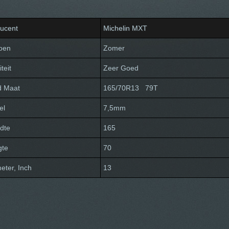
ucent
Michelin MXT
oen
Zomer
teit
Zeer Goed
d Maat
165/70R13 79T
el
7,5mm
dte
165
gte
70
eter, Inch
13