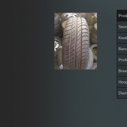
Prod
Seiz
Kwali
Ban
Profi
Bree
Hoo
Diam