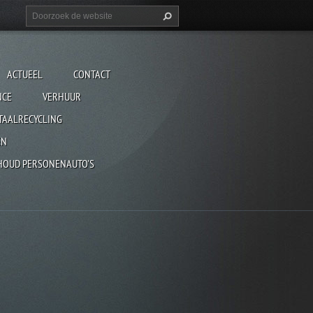
ACTUEEL
CONTACT
NCE
VERHUUR
TAALRECYCLING
EN
HOUD PERSONENAUTO'S